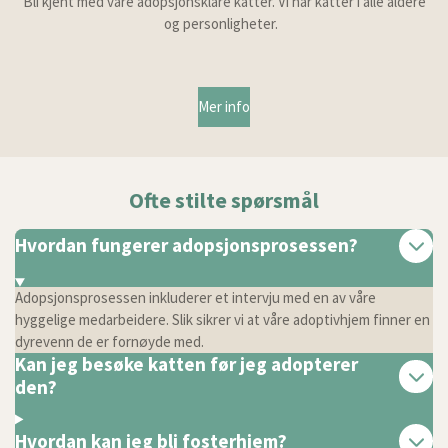
Bli kjent med våre adopsjonsklare katter. Vi har katter i alle aldere
og personligheter.
Mer info
Ofte stilte spørsmål
Hvordan fungerer adopsjonsprosessen?
Adopsjonsprosessen inkluderer et intervju med en av våre
hyggelige medarbeidere. Slik sikrer vi at våre adoptivhjem finner en
dyrevenn de er fornøyde med.
Kan jeg besøke katten før jeg adopterer
den?
Hvordan kan jeg bli fosterhjem?