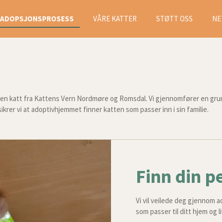
ADOPSJONSPROSESS
VÅRE KATTER
STØTT OSS
NE
n katt fra Kattens Vern Nordmøre og Romsdal. Vi gjennomfører en grundi
k sikrer vi at adoptivhjemmet finner katten som passer inn i sin familie.
Finn din p
Vi vil veilede deg gjennom 
som passer til ditt hjem og li