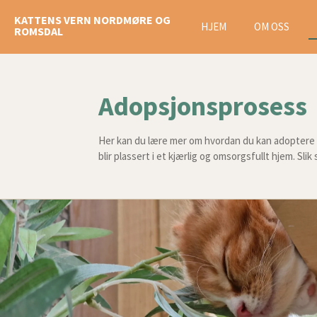
Gå
KATTENS VERN NORDMØRE OG
HJEM
OM OSS
til
ROMSDAL
hovedinnhold
Adopsjonsprosess
Her kan du lære mer om hvordan du kan adoptere e
blir plassert i et kjærlig og omsorgsfullt hjem. Sli