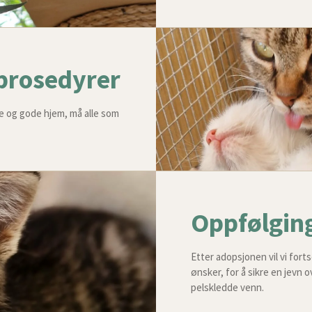
prosedyrer
nye og gode hjem, må alle som
Oppfølging
Etter adopsjonen vil vi forts
ønsker, for å sikre en jevn 
pelskledde venn.