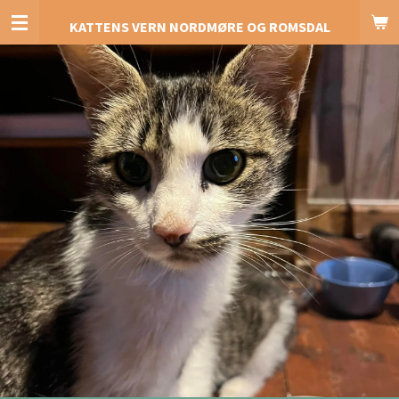
Gå
KATTENS VERN NORDMØRE OG ROMSDAL
til
hovedinnhold