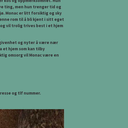
lsker kos og oppmerksomhet. Hun
nye ting, men hun trenger tid og
ø. Monac er litt forsiktig og sky
nne rom til å bli kjent i sitt eget
g vil trolig trives best i et hjem
ngivenhet og nyter å være nær
ha et hjem som kan tilby
iktig omsorg vil Monac være en
resse og tlf nummer.