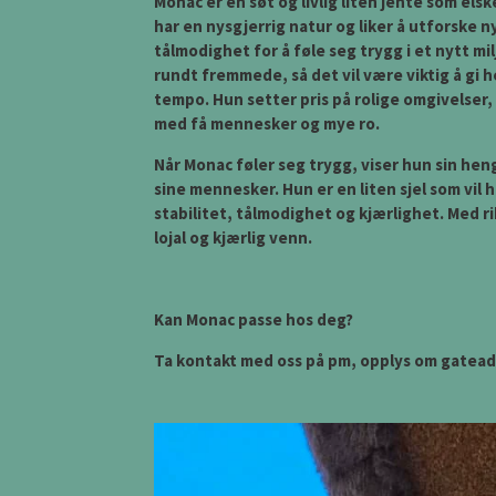
Monac er en søt og livlig liten jente som e
har en nysgjerrig natur og liker å utforske 
tålmodighet for å føle seg trygg i et nytt milj
rundt fremmede, så det vil være viktig å gi he
tempo. Hun setter pris på rolige omgivelser, o
med få mennesker og mye ro.
Når Monac føler seg trygg, viser hun sin he
sine mennesker. Hun er en liten sjel som vil 
stabilitet, tålmodighet og kjærlighet. Med r
lojal og kjærlig venn.
Kan Monac passe hos deg?
Ta kontakt med oss på pm, opplys om gatead