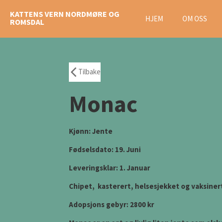
Gå
KATTENS VERN NORDMØRE OG
HJEM
OM OSS
til
ROMSDAL
hovedinnhold
Tilbake
Monac
Kjønn: Jente
Fødselsdato: 19. Juni
Leveringsklar: 1. Januar
Chipet, kasterert, helsesjekket og vaksiner
Adopsjons gebyr: 2800 kr