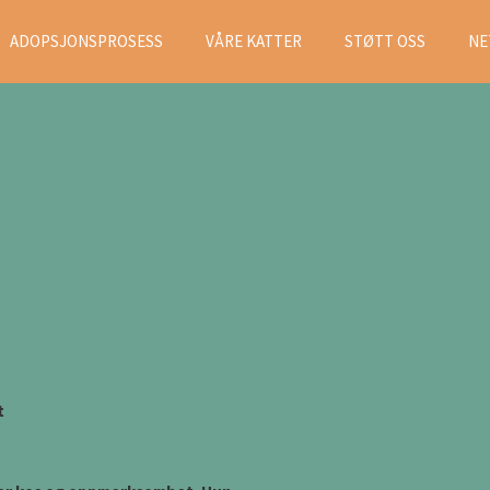
ADOPSJONSPROSESS
VÅRE KATTER
STØTT OSS
NE
t