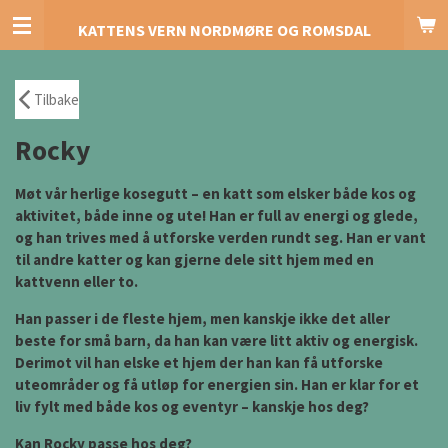
Gå
KATTENS VERN NORDMØRE OG ROMSDAL
til
hovedinnhold
Tilbake
Rocky
Møt vår herlige kosegutt – en katt som elsker både kos og
aktivitet, både inne og ute! Han er full av energi og glede,
og han trives med å utforske verden rundt seg. Han er vant
til andre katter og kan gjerne dele sitt hjem med en
kattvenn eller to.
Han passer i de fleste hjem, men kanskje ikke det aller
beste for små barn, da han kan være litt aktiv og energisk.
Derimot vil han elske et hjem der han kan få utforske
uteområder og få utløp for energien sin. Han er klar for et
liv fylt med både kos og eventyr – kanskje hos deg?
Kan Rocky passe hos deg?