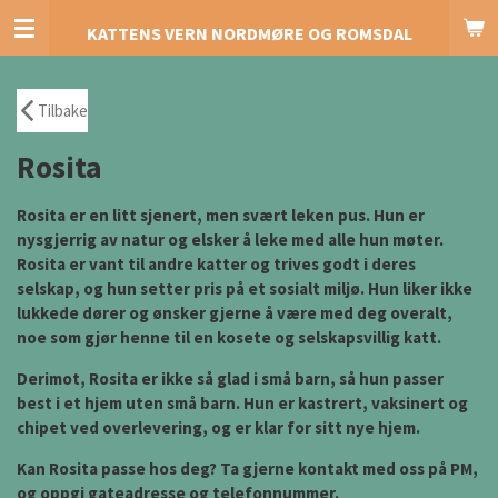
Gå
KATTENS VERN NORDMØRE OG ROMSDAL
til
hovedinnhold
Tilbake
Rosita
Rosita er en litt sjenert, men svært leken pus. Hun er
nysgjerrig av natur og elsker å leke med alle hun møter.
Rosita er vant til andre katter og trives godt i deres
selskap, og hun setter pris på et sosialt miljø. Hun liker ikke
lukkede dører og ønsker gjerne å være med deg overalt,
noe som gjør henne til en kosete og selskapsvillig katt.
Derimot, Rosita er ikke så glad i små barn, så hun passer
best i et hjem uten små barn. Hun er kastrert, vaksinert og
chipet ved overlevering, og er klar for sitt nye hjem.
Kan Rosita passe hos deg? Ta gjerne kontakt med oss på PM,
og oppgi gateadresse og telefonnummer.