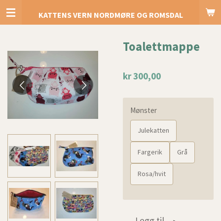
Gå
KATTENS VERN NORDMØRE OG ROMSDAL
til
hovedinnhold
Toalettmappe
kr 300,00
Mønster
Julekatten
Fargerik
Grå
Rosa/hvit
Legg til